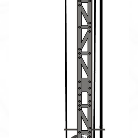
MÚLTIPLES
VARIANTES.
LAS
OPCIONES
SE
PUEDEN
ELEGIR
EN
LA
PÁGINA
DE
PRODUCTO