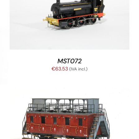
AÑADIR AL CARRITO
/
DETALLES
MST072
€
63.53
(IVA incl.)
DETALLES