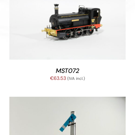
€110.91
AÑADIR AL CARRITO
/
DETALLES
MST072
€
63.53
(IVA incl.)