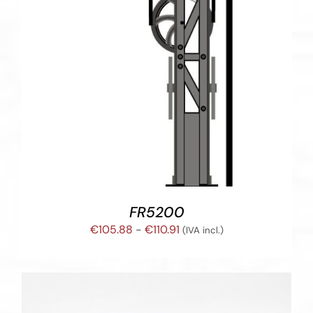
FR5200
Rango
€
105.88
-
€
110.91
(IVA incl.)
de
precios:
desde
€105.88
hasta