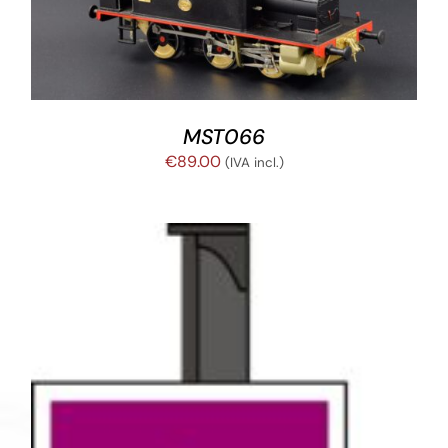
MST066
€
89.00
(IVA incl.)