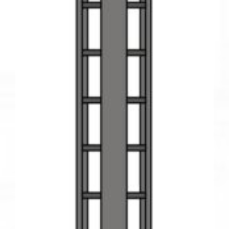
LAS
OPCIONES
SE
PUEDEN
ELEGIR
EN
LA
PÁGINA
DE
PRODUCTO