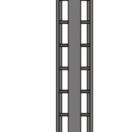
OPCIONES
SE
PUEDEN
ELEGIR
EN
LA
PÁGINA
DE
PRODUCTO