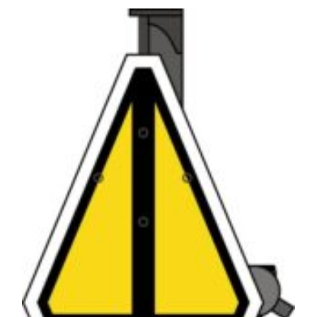
desde
€80.01
hasta
€159.96