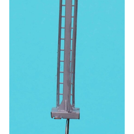
PRODUCTO
TIENE
MÚLTIPLES
VARIANTES.
LAS
OPCIONES
SE
PUEDEN
ELEGIR
EN
LA
PÁGINA
DE
PRODUCTO