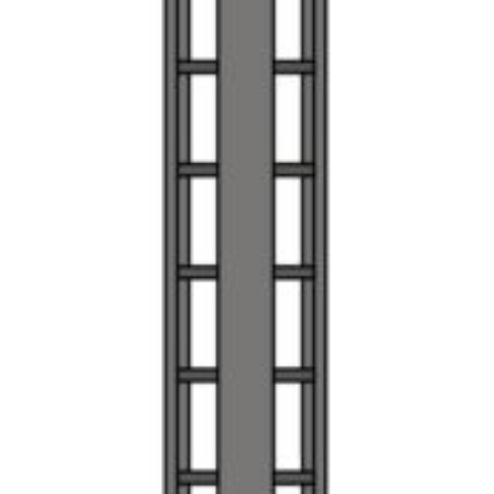
TIENE
MÚLTIPLES
VARIANTES.
LAS
OPCIONES
SE
PUEDEN
ELEGIR
EN
LA
PÁGINA
DE
PRODUCTO