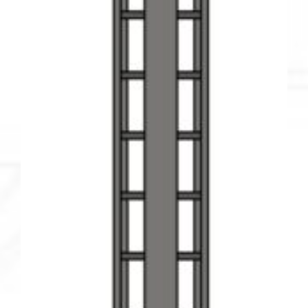
VARIANTES.
LAS
OPCIONES
SE
PUEDEN
ELEGIR
EN
LA
PÁGINA
DE
PRODUCTO