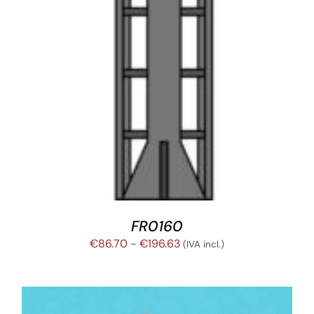
FR0160
Rango
€
86.70
-
€
196.63
(IVA incl.)
de
precios:
desde
€86.70