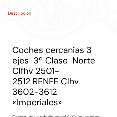
Descripción
Coches cercanías 3
ejes 3ª Clase Norte
CIfhv 2501-
2512 RENFE CIhv
3602-3612
«Imperiales»
Construidos a principios del S. XX en los años