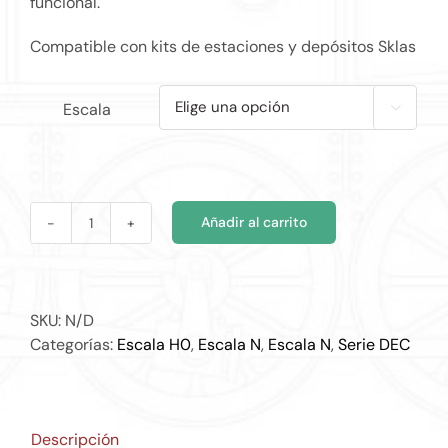
funcional.
€25.53
Compatible con kits de estaciones y depósitos Sklas
Escala

Añadir al carrito
DEC
008
cantidad
SKU:
N/D
Categorías:
Escala H0
,
Escala N
,
Escala N
,
Serie DEC
Descripción