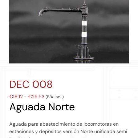
DEC 008
Rango
€
19.12
-
€
25.53
(IVA incl.)
Aguada Norte
de
precios:
desde
Aguada para abastecimiento de locomotoras en
€19.12
estaciones y depósitos versión Norte unificada semi
hasta