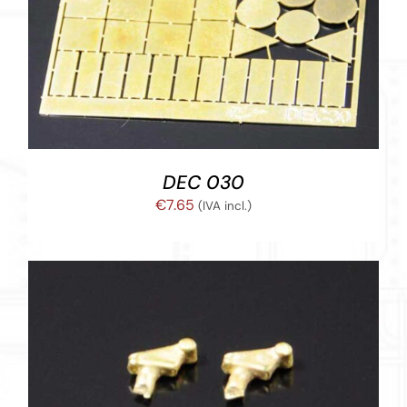
AÑADIR AL CARRITO
/
DETALLES
DEC 030
€
7.65
(IVA incl.)
AÑADIR AL CARRITO
/
DETALLES