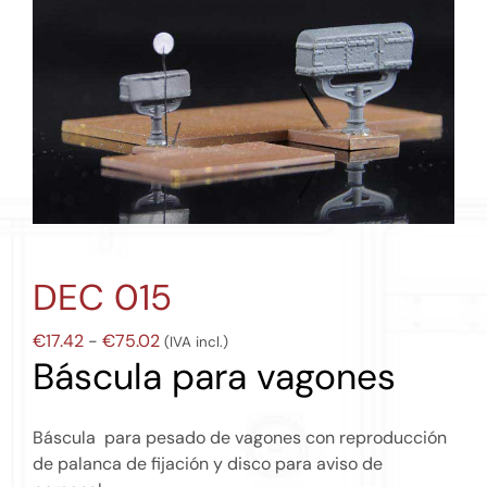
DEC 015
Rango
€
17.42
-
€
75.02
(IVA incl.)
Báscula para vagones
de
precios:
desde
Báscula para pesado de vagones con reproducción
€17.42
de palanca de fijación y disco para aviso de
hasta