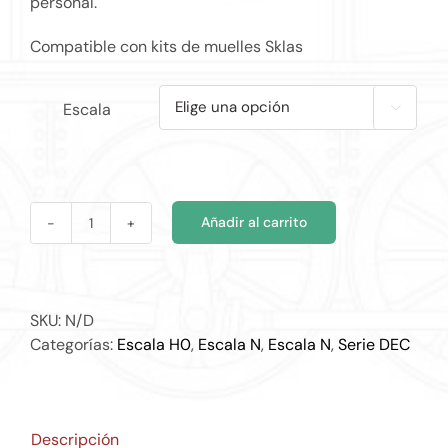
personal.
€75.02
Compatible con kits de muelles Sklas
Escala

Añadir al carrito
DEC
015
cantidad
SKU:
N/D
Categorías:
Escala H0
,
Escala N
,
Escala N
,
Serie DEC
Descripción