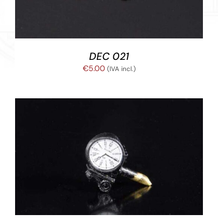
DEC 021
€
5.00
(IVA incl.)
ESTE
SELECCIONAR OPCIONES
/
DETALLES
PRODUCTO
TIENE
MÚLTIPLES
VARIANTES.
LAS