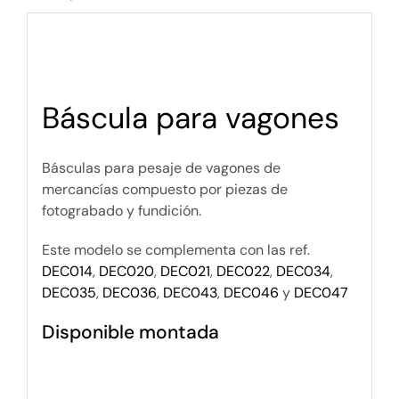
Báscula para vagones
Básculas para pesaje de vagones de
mercancías compuesto por piezas de
fotograbado y fundición.
Este modelo se complementa con las ref.
DEC014
,
DEC020
,
DEC021
,
DEC022
,
DEC034
,
DEC035
,
DEC036
,
DEC043
,
DEC046
y
DEC047
Disponible montada