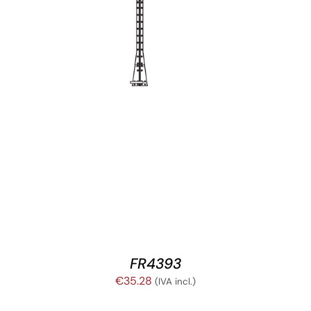
AÑADIR AL CARRITO
/
DETALLES
FR4393
€
35.28
(IVA incl.)