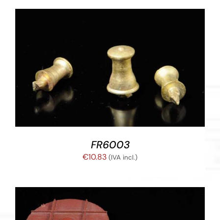
AÑADIR AL CARRITO
/
DETALLES
FR6003
€
10.83
(IVA incl.)