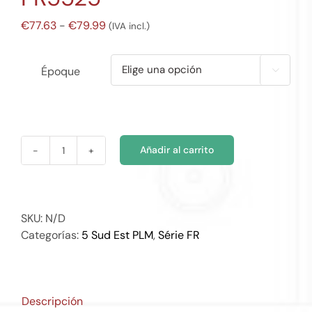
Rango
€
77.63
-
€
79.99
(IVA incl.)
de
precios:
Époque

desde
€77.63
hasta
€79.99
Añadir al carrito
FR5525
cantidad
SKU:
N/D
Categorías:
5 Sud Est PLM
,
Série FR
Descripción