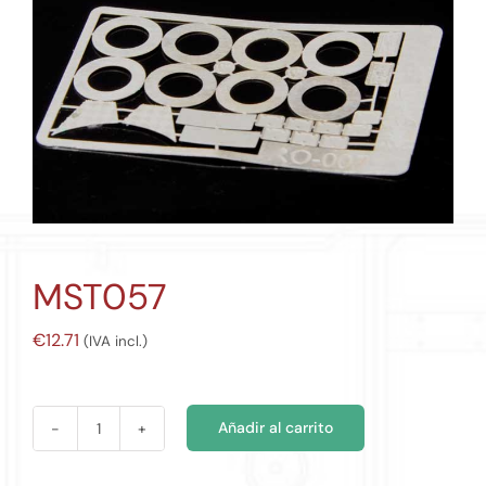
MST057
€
12.71
(IVA incl.)
Añadir al carrito
MST057
cantidad