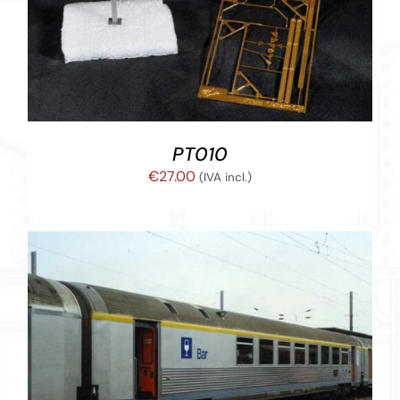
AÑADIR AL CARRITO
/
DETALLES
PT010
€
27.00
(IVA incl.)
AÑADIR AL CARRITO
/
DETALLES