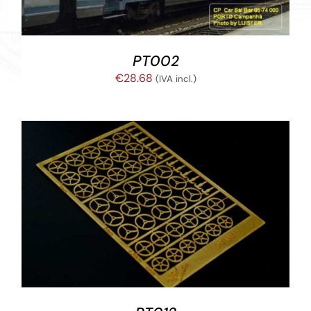
PT002
€
28.68
(IVA incl.)
AÑADIR AL CARRITO
/
DETALLES