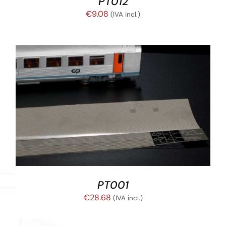
PT012
€
9.08
(IVA incl.)
AÑADIR AL CARRITO
/
DETALLES
PT001
€
28.68
(IVA incl.)