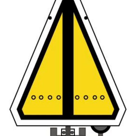
hasta
€201.66