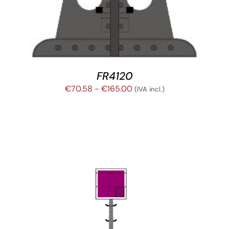
FR4120
Rango
€
70.58
-
€
165.00
(IVA incl.)
de
precios:
desde
€70.58
hasta
€165.00