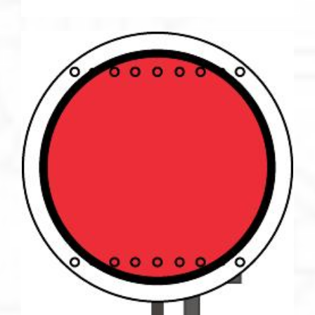
de
precios:
desde
€64.53
hasta
€161.33