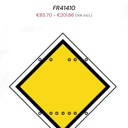
FR41410
Rango
€
85.70
-
€
201.66
(IVA incl.)
de
precios:
desde
€85.70
hasta
€201.66