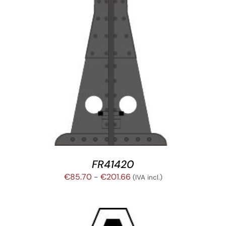
FR41420
Rango
€
85.70
-
€
201.66
(IVA incl.)
de
precios:
desde
€85.70