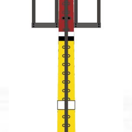
OPCIONES
SE
PUEDEN
ELEGIR
EN
LA
PÁGINA
DE
PRODUCTO