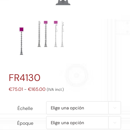
FR4130
Rango
€
75.01
-
€
165.00
(IVA incl.)
de
precios:
Échelle

desde
€75.01
Époque
hasta
