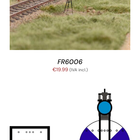
AÑADIR AL CARRITO
/
DETALLES
FR6006
€
19.99
(IVA incl.)