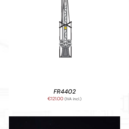
AÑADIR AL CARRITO
/
DETALLES
FR4402
€
121.00
(IVA incl.)