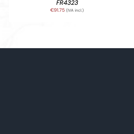
FR4323
€
91.75
(IVA incl.)