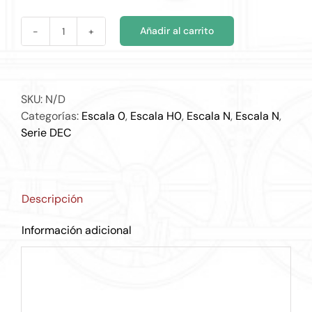
€50.82
Añadir al carrito
DEC
042
cantidad
SKU:
N/D
Categorías:
Escala 0
,
Escala H0
,
Escala N
,
Escala N
,
Serie DEC
Descripción
Información adicional