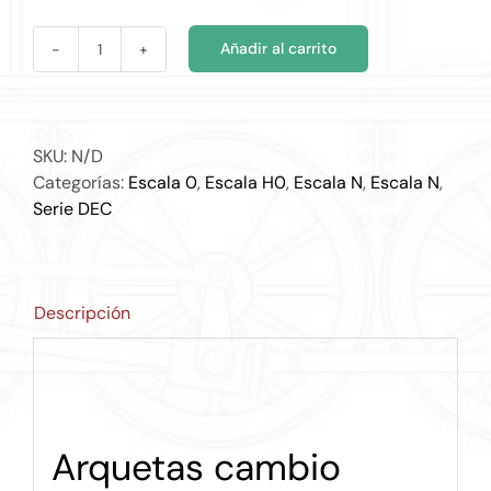
€25.05
Añadir al carrito
DEC
057
cantidad
SKU:
N/D
Categorías:
Escala 0
,
Escala H0
,
Escala N
,
Escala N
,
Serie DEC
Descripción
Arquetas cambio