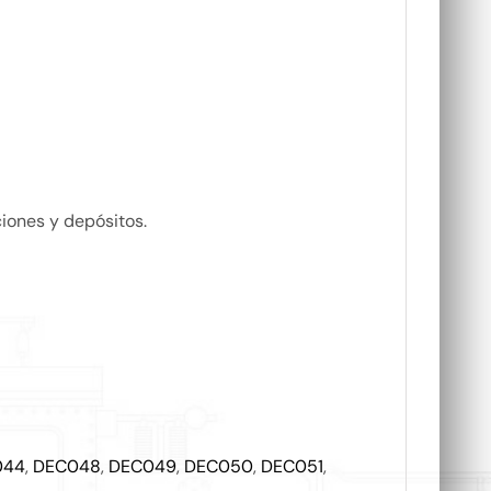
iones y depósitos.
044
,
DEC048
,
DEC049
,
DEC050
,
DEC051
,