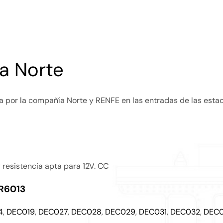
a Norte
a por la compañía Norte y RENFE en las entradas de las estac
 resistencia apta para 12V. CC
R6013
4
,
DEC019
,
DEC027
,
DEC028
,
DEC029
,
DEC031
,
DEC032
,
DEC