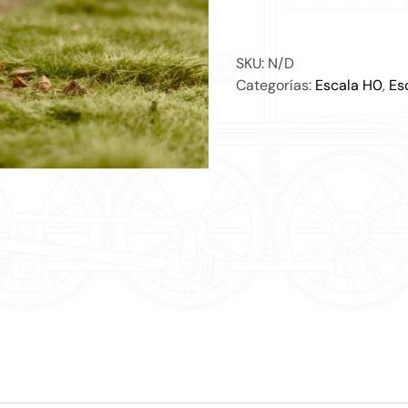
037
cantidad
SKU:
N/D
Categorías:
Escala H0
,
Es