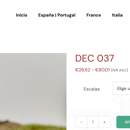
Inicio
España | Portugal
France
Italia
DEC 037
Rango
€
26.62
-
€
80.01
(IVA incl.)
de
precios:
Escalas
desde
€26.62
hasta
€80.01
Añ
DEC