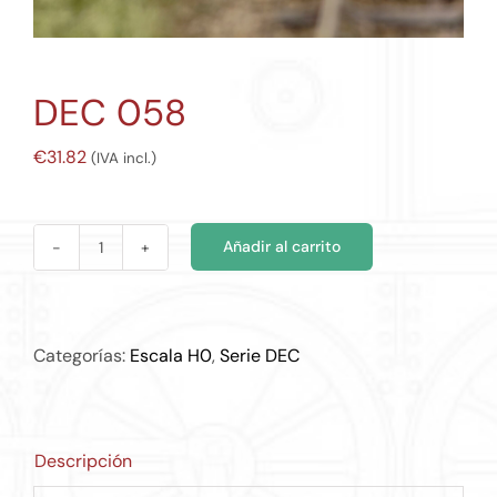
DEC 058
€
31.82
(IVA incl.)
Añadir al carrito
DEC
058
cantidad
Categorías:
Escala H0
,
Serie DEC
Descripción