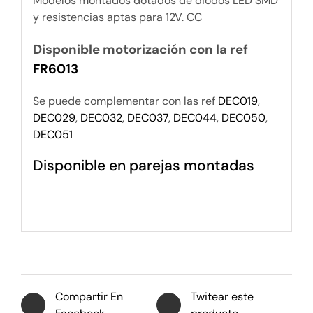
Modelos montados dotados de diodos LED SMD
y resistencias aptas para 12V. CC
Disponible motorización con la ref
FR6013
Se puede complementar con las ref
DEC019
,
DEC029
,
DEC032
,
DEC037
,
DEC044
,
DEC050
,
DEC051
Disponible en parejas montadas
Compartir En
Twitear este