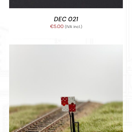
DEC 021
€
5.00
(IVA incl.)
ESTE
SELECCIONAR OPCIONES
/
DETALLES
PRODUCTO