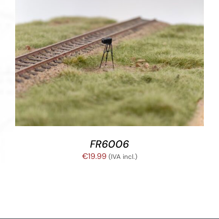
€85.70
hasta
€201.66
AÑADIR AL CARRITO
/
DETALLES
FR6006
€
19.99
(IVA incl.)