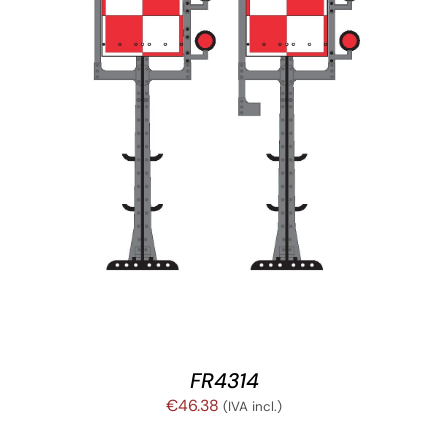
AÑADIR AL CARRITO
/
DETALLES
FR4314
€
46.38
(IVA incl.)