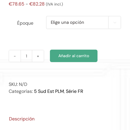
Rango
€
78.65
-
€
82.28
(IVA incl.)
de
precios:
Époque

desde
€78.65
hasta
€82.28
Añadir al carrito
FR5223
cantidad
SKU:
N/D
Categorías:
5 Sud Est PLM
,
Série FR
Descripción