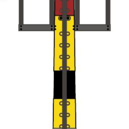
OPCIONES
SE
PUEDEN
ELEGIR
EN
LA
PÁGINA
DE
PRODUCTO