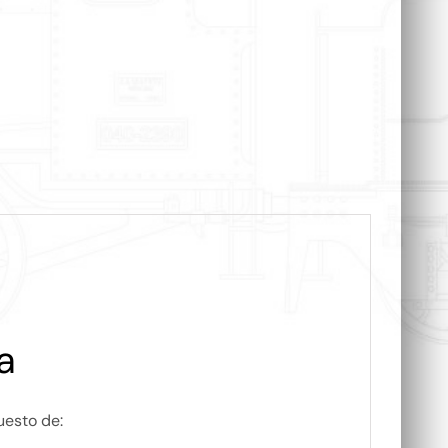
a
uesto de: