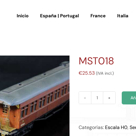
Inicio
España | Portugal
France
Italia
MST018
€
25.53
(IVA incl.)
Añ
MST018
cantidad
Categorías:
Escala H0
,
Se