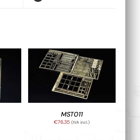
TALLES
AÑADIR AL CARRITO
/
DETALLES
MST011
€
76.35
(IVA incl.)