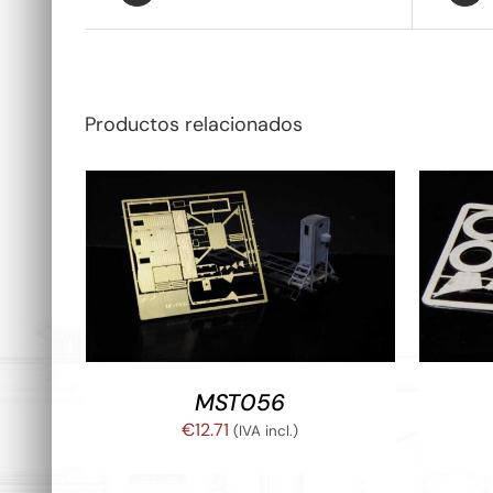
Productos relacionados
AÑADIR AL CARRITO
/
DETALLES
AÑADI
MST056
€
12.71
(IVA incl.)